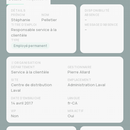
DÉTAILS
DISPONIBILITÉ
PRÉNOM
NOM
ABSENCE
Stéphanie
Pelletier
–
TITRE D'EMPLOI
MESSAGE D'ABSENCE
Responsable service à la
–
clientèle
TYPE
Employé permanent
ORGANISATION
DÉPARTEMENT
GESTIONNAIRE
Service à la clientèle
Pierre Allard
SITE
EMPLACEMENT
Centre de distribution
Administration Laval
Laval
DATE D'EMBAUCHE
LANGUE
14 avril 2017
fr-CA
VIP
MFA ACTIF
Non
Oui