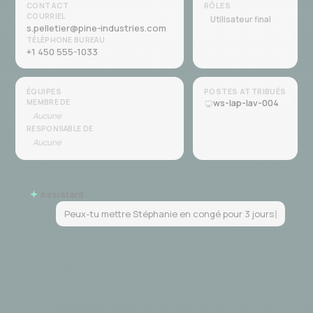
CONTACT
RÔLES
COURRIEL
Utilisateur final
s.pelletier@pine-industries.com
TÉLÉPHONE BUREAU
+1 450 555-1033
ÉQUIPES
POSTES ATTRIBUÉS
MEMBRE DE
ws-lap-lav-004
Aucune
RESPONSABLE DE
Aucune
Assistant
Peux-tu mettre Stéphanie en congé pour 3 jours
et ajouter le rôle Gestionnaire d'équipe ?