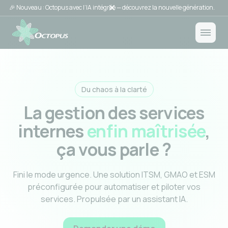
🎉 Nouveau : Octopus avec l’IA intégrée — découvrez la nouvelle génération.
Du chaos à la clarté
La gestion des services
internes
enfin maîtrisée
,
ça vous parle ?
Fini le mode urgence. Une solution ITSM, GMAO et ESM
préconfigurée pour automatiser et piloter vos
services. Propulsée par un assistant IA.