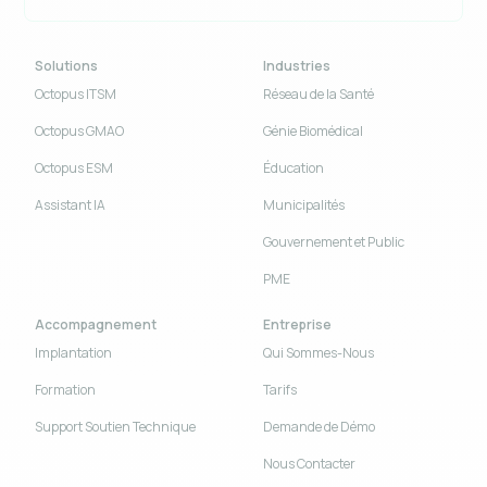
Solutions
Industries
Octopus ITSM
Réseau de la Santé
Octopus GMAO
Génie Biomédical
Octopus ESM
Éducation
Assistant IA
Municipalités
Gouvernement et Public
PME
Accompagnement
Entreprise
Implantation
Qui Sommes-Nous
Formation
Tarifs
Support Soutien Technique
Demande de Démo
Nous Contacter