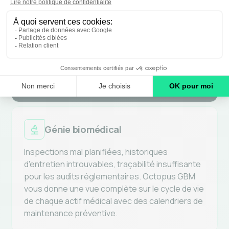
Réseau de la santé
Requêtes non tracées entre sites, incidents TI
sans priorité claire, pression constante entre
équipes et directions. Octopus centralise tout :
un guichet unique, des flux structurés et une
visibilité en temps réel sur chaque demande
Génie biomédical
Inspections mal planifiées, historiques
d'entretien introuvables, traçabilité insuffisante
pour les audits réglementaires. Octopus GBM
vous donne une vue complète sur le cycle de vie
de chaque actif médical avec des calendriers de
maintenance préventive.