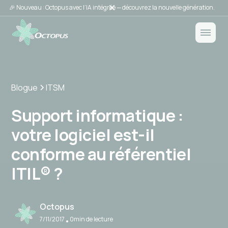
🎉 Nouveau : Octopus avec l’IA intégrée — découvrez la nouvelle génération.
Blogue
ITSM
Support informatique :
votre logiciel est-il
conforme au référentiel
ITIL® ?
Octopus
7/11/2017
0
min de lecture
•