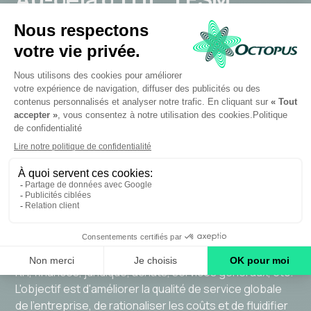
horizon naturel d'une
démarche de qualité de
service
Une fois votre démarche ITIL bien ancrée dans votre
service informatique, une évolution naturelle se
dessine : étendre ces principes de gestion de
services aux autres fonctions support de votre
organisation. C'est tout l'enjeu de
l'ESM (
Enterprise
Service Management
)
.
L'idée est simple : appliquer les processus et les outils
de gestion des services informatiques qui ont fait leurs
preuves avec ITIL aux autres services de l'entreprise —
RH, finances, juridique, achats, services généraux, etc.
L'objectif est d'améliorer la qualité de service globale
de l'entreprise, de rationaliser les coûts et de fluidifier