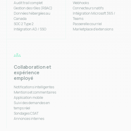
Audit trail complet
Webhooks
Gestion des rôles (RBAC)
Connecteurs natifs
Données hébergées au
Intégration Microsoft 365 /
Canada
Teams
SOC 2 Type 2
Passerelle courriel
Intégration AD / SSO
Marketplace d'extensions
Collaboration et
expérience
employé
Notifications intelligentes
Mentions et commentaires
Application mobile
Suivi des demandes en
temps réel
Sondages CSAT
Annonces internes