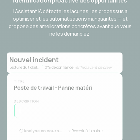
Identification proactive des opportunités
L'Assistant IA détecte les lacunes, les processus à
optimiser et les automatisations manquantes — et
propose des améliorations concrètes avant que vous
ne les demandiez.
Nouvel incident
Lecture du ticket…
·
0
% de confiance
·
vérifiez avant de créer
TITRE
Poste de travail - Panne matérielle
Reformulé par Octopus
·
Reformuler
·
voir le texte original
DESCRIPTION
L'ordinateur portable du chef d'entrepôt ne démarre
pl
Analyse en cours…
Revenir à la saisie