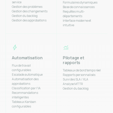
service
Formulaires dynamiques
Gestion des problèmes
Base de connaissances
Gestion des changements
Requêtes multi-
Gestion du backlog
départements
Gestion des approbations
Interface moderne et
intuitive
Automatisation
Pilotage et
rapports
Flux de travail
configurables
Tableaux de bord temps réel
Escalade automatique
Rapports personnalisés
Automatisation des
Suivi des SLA / XLA
approbations
Analyse MTTR
Classification par l'IA
Gestion du backlog
Recommandations
intelligentes
Tableaux Kanban
configurables