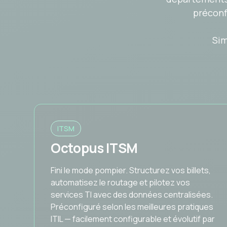
préconf
Sim
ITSM
Octopus ITSM
Fini le mode pompier. Structurez vos billets,
automatisez le routage et pilotez vos
services TI avec des données centralisées.
Préconfiguré selon les meilleures pratiques
ITIL — facilement configurable et évolutif par