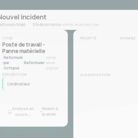
Nouvel incident
ecture du ticket…
·
0
% de confiance
·
vérifiez avant de créer
TITRE
PRIORITÉ
NORMALE
Poste de travail -
Panne matérielle
Reformulé
voir le
par
·
Reformuler
·
texte
Octopus
original
DESCRIPTION
CLASSIFICATION
L'ordinateur portable du
chef d'entrepôt ne
démarre pl
Analyse en
Revenir à
cours…
la saisie