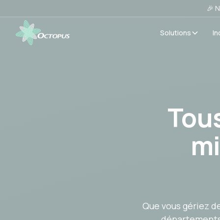
🎉 N
Solutions
In
Tous
mi
Que vous gériez de
départements,