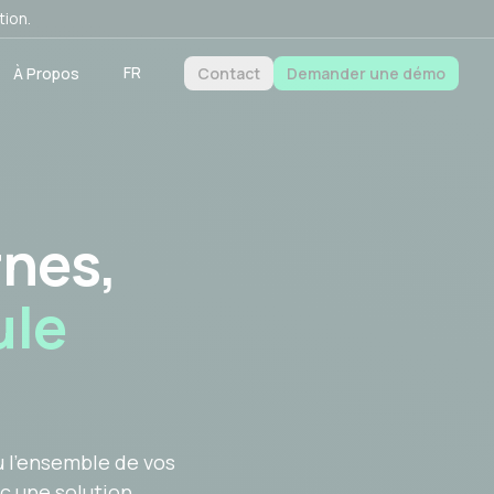
tion.
FR
À Propos
Contact
Demander une démo
rnes,
ule
u l’ensemble de vos
c une solution