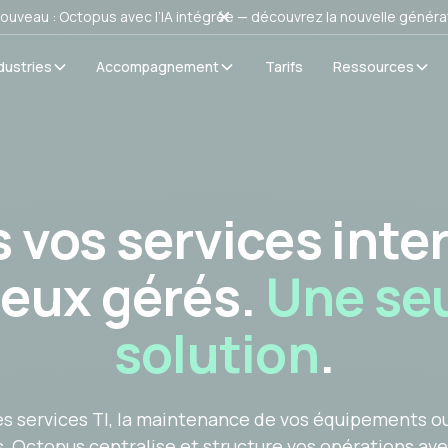
ouveau : Octopus avec l’IA intégrée — découvrez la nouvelle généra
dustries
Accompagnement
Tarifs
Ressources
 vos services inte
eux gérés.
Une se
solution
.
s services TI, la maintenance de vos équipements o
 Octopus centralise et structure vos opérations ave