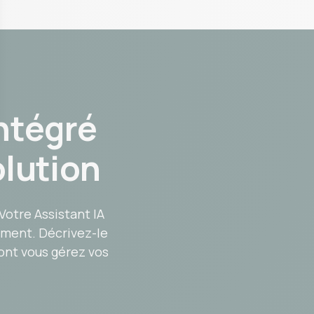
intégré
olution
otre Assistant IA
ement. Décrivez-le
ont vous gérez vos